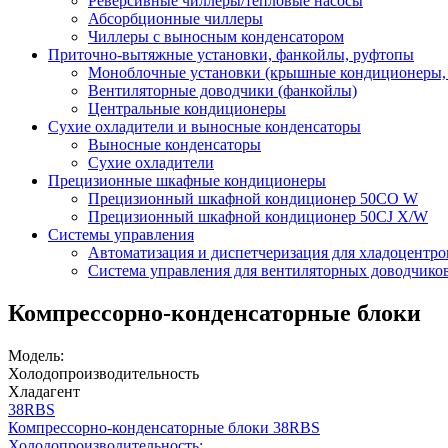
Реверсивные чиллеры/тепловые насосы
Абсорбционные чиллеры
Чиллеры с выносным конденсатором
Приточно-вытяжные установки, фанкойлы, руфтопы
Моноблочные установки (крышные кондиционеры,
Вентиляторные доводчики (фанкойлы)
Центральные кондиционеры
Сухие охладители и выносные конденсаторы
Выносные конденсаторы
Сухие охладители
Прецизионные шкафные кондиционеры
Прецизионный шкафной кондиционер 50CO W
Прецизионный шкафной кондиционер 50СJ X/W
Системы управления
Автоматизация и диспетчеризация для хладоцентро
Система управления для вентиляторных доводчико
Компрессорно-конденсаторные блоки
Модель:
Холодопроизводительность
Хладагент
38RBS
Компрессорно-конденсаторные блоки 38RBS
Холодопроизводительность: