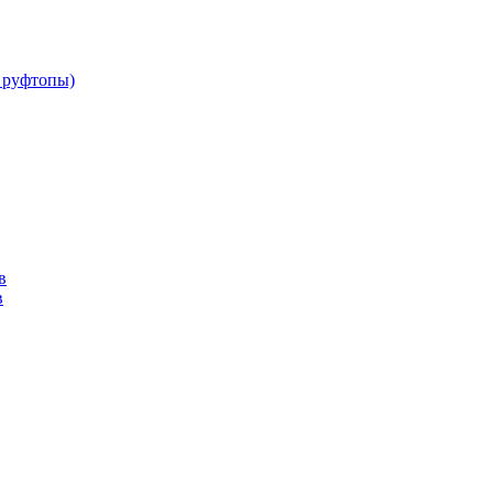
 руфтопы)
в
в