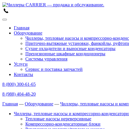
Skip
to
content
Главная
Оборудование
Чиллеры, тепловые насосы и компрессорно-конденс
Приточно-вытяжные установки, фанкойлы, руфтоп
Сухие охладители и выносные конденсаторы
Прецизионные шкафные кондиционеры
Системы управления
Услуги
Сервис и поставка запчастей
Контакты
8 (800) 300-61-65
8 (988) 404-48-20
Главная
—
Оборудование
—
Чиллеры, тепловые насосы и комп
Чиллеры, тепловые насосы и компрессорно-конденсаторн
Тепловые насосы нереверсивные
Компрессорно-конденсаторные блоки