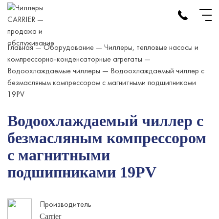
Skip
to
content
Главная
—
Оборудование
—
Чиллеры, тепловые насосы и
компрессорно-конденсаторные агрегаты
—
Водоохлаждаемые чиллеры
—
Водоохлаждаемый чиллер с
безмасляным компрессором с магнитными подшипниками
19PV
Водоохлаждаемый чиллер с
безмасляным компрессором
с магнитными
подшипниками 19PV
Производитель
Carrier